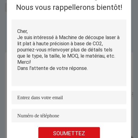
Nous vous rappellerons bientôt!
découpe laser co2
Produits Semblables
SOUMETTEZ
1070nm 1000W 1500W Machine de
Coupeuse industriell