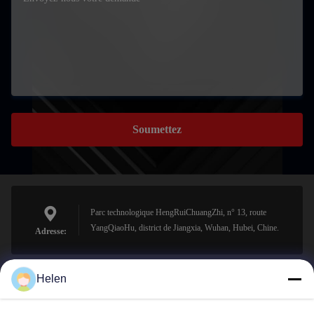
Soumettez
Parc technologique HengRuiChuangZhi, n° 13, route
YangQiaoHu, district de Jiangxia, Wuhan, Hubei, Chine.
Adresse:
Helen
sales@perfectlaser.net
E-mail