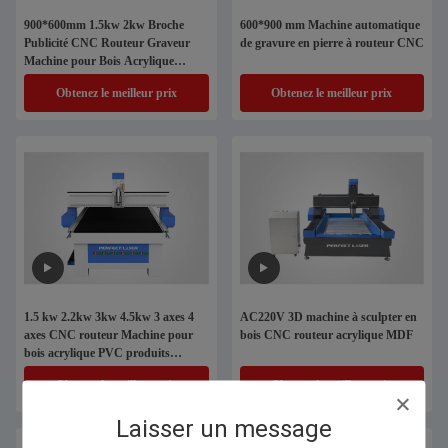
900*600mm 1.5kw 2kw Broche
600*900 mm Machine automatique
Publicité CNC Routeur Graveur
de gravure en pierre à routeur CNC
Machine pour Bois Acrylique
Aluminium
Obtenez le meilleur prix
Obtenez le meilleur prix
1.5 kw 2.2kw 3kw 4.5kw 3 axes 4
AC220V 3D machine à sculpter en
axes CNC routeur Machine pour
bois CNC routeur acrylique MDF
bois acrylique PVC produits
meubles industrie de la publicité
Obtenez le meilleur prix
Obtenez le meilleur prix
Laisser un message