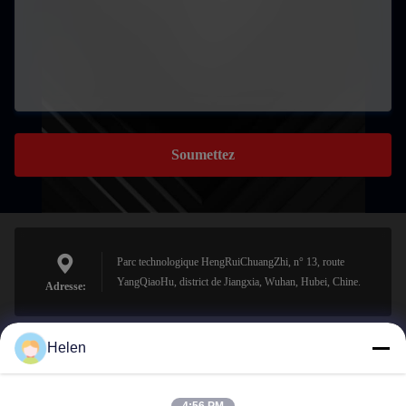
Soumettez
Parc technologique HengRuiChuangZhi, n° 13, route
YangQiaoHu, district de Jiangxia, Wuhan, Hubei, Chine.
Adresse:
Helen
sales@perfectlaser.net
E-mail