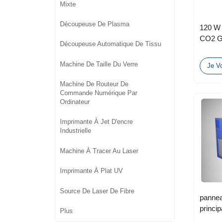
Mixte
Découpeuse De Plasma
120 W 
CO2 Gr
Découpeuse Automatique De Tissu
automa
Machine De Taille Du Verre
Je Vo
Machine De Routeur De
Commande Numérique Par
Ordinateur
Imprimante À Jet D'encre
Industrielle
Machine À Tracer Au Laser
Imprimante À Plat UV
Source De Laser De Fibre
pannea
princi
Plus
20m/Mi