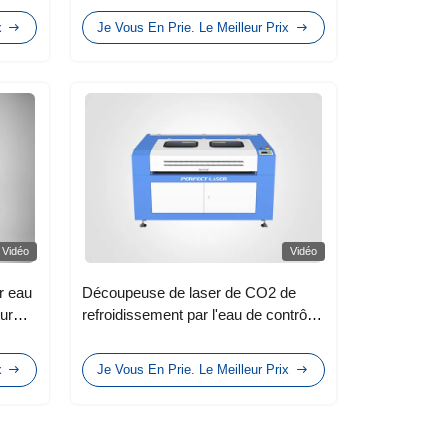
x
Je Vous En Prie. Le Meilleur Prix
Vidéo
Vidéo
r eau
Découpeuse de laser de CO2 de
ur
refroidissement par l'eau de contrôle
oupe
d'affichage à cristaux liquides avec le
système rotatoire
x
Je Vous En Prie. Le Meilleur Prix