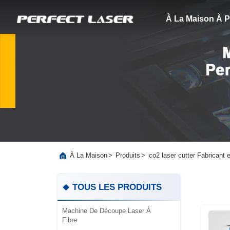
À La Maison
À P
>
>
co2 laser cutter Fabricant e
À La Maison
Produits
TOUS LES PRODUITS
Machine De Découpe Laser À
Fibre