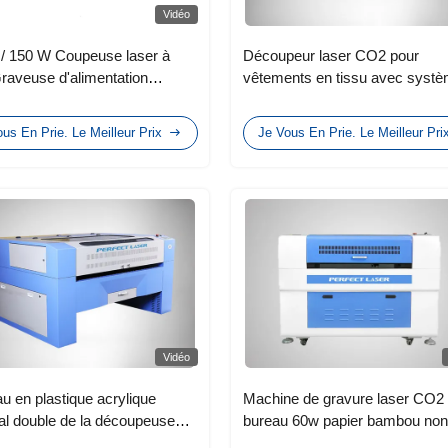
Vidéo
/ 150 W Coupeuse laser à
Découpeur laser CO2 pour
aveuse d'alimentation
vêtements en tissu avec syst
tique pour tissu cuir acrylique
d'enroulement automatique
us En Prie. Le Meilleur Prix
Je Vous En Prie. Le Meilleur Pri
Vidéo
u en plastique acrylique
Machine de gravure laser CO2
pal double de la découpeuse
bureau 60w papier bambou non
n de laser de CO2 de 130w
métallique DSP