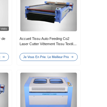
Vidéo
r de
Accueil Tissu Auto Feeding Co2
Laser Cutter Vêtement Tissu Textile
ateur
Cuir
 PVC
x
Je Vous En Prie. Le Meilleur Prix