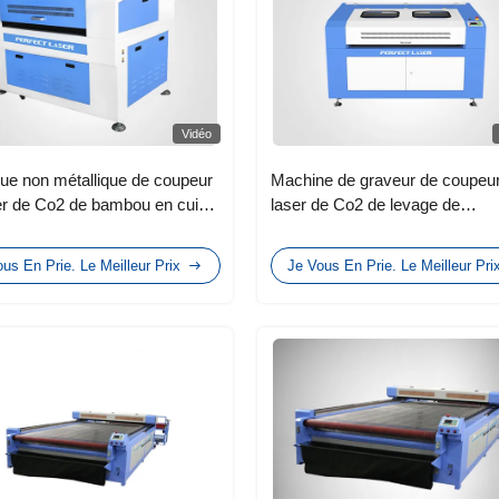
Vidéo
que non métallique de coupeur
Machine de graveur de coupeu
er de Co2 de bambou en cuir
laser de Co2 de levage de
ces de défense principale 60w
commande numérique par ordin
00w 130w
de 80w 100w pour le verre de
us En Prie. Le Meilleur Prix
Je Vous En Prie. Le Meilleur Pri
Plasitic