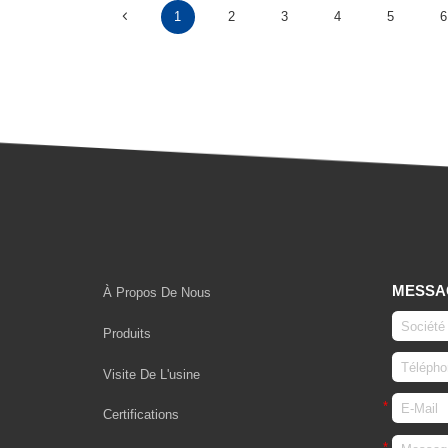
1
2
3
4
5
6
MESSA
À Propos De Nous
Produits
Visite De L'usine
Certifications