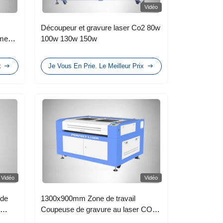
Vidéo
Découpeur et gravure laser Co2 80w
ème
100w 130w 150w
x
Je Vous En Prie. Le Meilleur Prix
Vidéo
Vidéo
 de
1300x900mm Zone de travail
Coupeuse de gravure au laser CO2
pour non métal