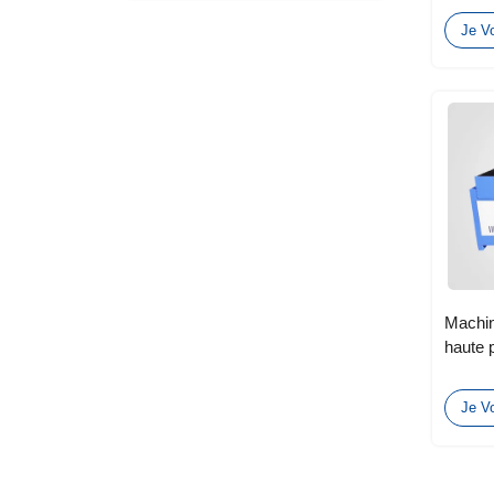
Je Vo
Machin
haute 
Je Vo