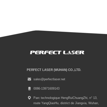
PERFECT LASER (WUHAN) CO.,LTD.
sales@perfectlaser.net
0086-13971609143
Parc technologique HengRuiChuangZhi, n° 13,
route YangQiaoHu, district de Jiangxia, Wuhan,