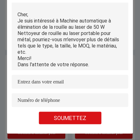
Rotatoire horizontal de Dot Pin
Testeur de courrier de canal avec
Pneumatic Marking Machine
fonction d'encoche et de bride pour
300mm de bride en métal avec
l'acier inoxydable, la feuille
l'ordinateur
galvanisée, la bande d'aluminium
Obtenez le meilleur prix
Obtenez le meilleur prix
PEL-800
Machine de gravure laser
Système de contrôle professionnel
SOUMETTEZ
intelligente petit graveur de découpe
Machine de gravure au laser CO2
laser de bureau portable
pour jeans et jouets sur tapis
automatique
Obtenez le meilleur prix
Obtenez le meilleur prix