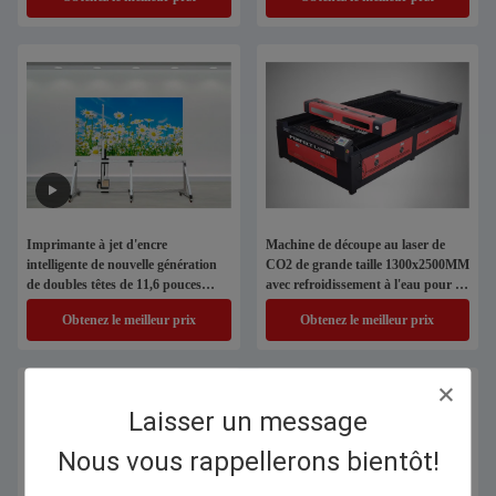
en ligne
Imprimante à jet d'encre
Machine de découpe au laser de
intelligente de nouvelle génération
CO2 de grande taille 1300x2500MM
de doubles têtes de 11,6 pouces
avec refroidissement à l'eau pour le
pour la peinture murale
cuir en tissu
Obtenez le meilleur prix
Obtenez le meilleur prix
Laisser un message
Nous vous rappellerons bientôt!