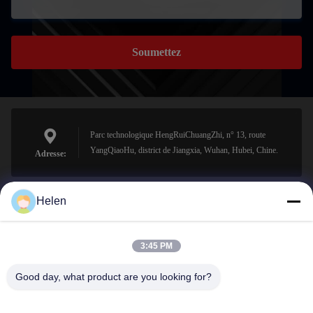
Soumettez
Parc technologique HengRuiChuangZhi, n° 13, route
YangQiaoHu, district de Jiangxia, Wuhan, Hubei, Chine.
Adresse:
Helen
sales@perfectlaser.net
E-mail
3:45 PM
Good day, what product are you looking for?
0086-27-8679-1986