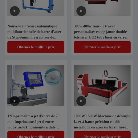
Nouvelle cintreuse automatique
300w 400w zone de travail
multifonctionnelle de barre d'acier
personnalisée rouge jaune double
de Stype/machine à cintrer de
tête laser CO2 tube laser en verre
couteau pour la découpe
coupeuse laser
Obtenez le meilleur prix
Obtenez le meilleur prix
12Imprimante à jet d'encre de.7
1000W 1500W Machine de découpe
mm Imprimante à jet d'encre
laser à haute précision en tôle
industrielle Imprimante à date
métallique en acier en fer en fibre
variable Imprimante à jet d'encre
optique
Obtenez le meilleur prix
Obtenez le meilleur prix