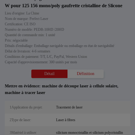
W pour 125 156 mono/poly gaufrette cristalline de Slicone
Lieu d'origine: La Chine
Nom de marque: Perfect Laser
Certification: CE ISO
Numéro de modèle: PEDB-10HD /20HD
Quantité de commande min: 1 unité
Prix: négociable
Détails d'emballage: Emballage navigable ou emballage en état de navigabilité
Délai de livraison: 4-6 semaines
Conditions de paiement: T/T, L/C, PayPal, Western Union
Capacité d'approvisionnement: 300 unités par mois
Détail
Définition
Mettre en évidence:
machine de découpe laser à cellule solaire
,
machine à tracer laser
1Application du projet:
Tracement de laser
2Type de laser:
Laser à fibres
3Matériel à utiliser:
silicium monocristallin et silicium polycristallin