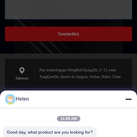
Soumettez
Parc technologique HengRuiChuangZhi, n° 13, route
YangQiaoHu, district de Jiangxia, Wuhan, Hubei, Chine.
Adresse:
Helen
sales@perfectlaser.net
E-mail
11:28 AM
Good day, what product are you looking for?