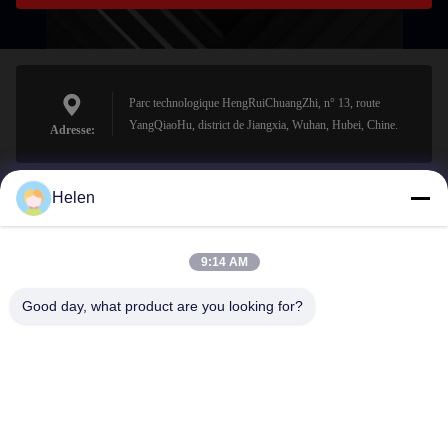
Parc technologique HengRuiChuangZhi, n° 13, route
YangQiaoHu, district de Jiangxia, Wuhan, Hubei, Chine.
Adresse:
Helen
sales@perfectlaser.net
E-mail
9:14 AM
Good day, what product are you looking for?
0086-27-8679-1986
Téléphone