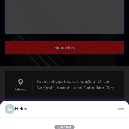
Soumettez
Parc technologique HengRuiChuangZhi, n° 13, route
YangQiaoHu, district de Jiangxia, Wuhan, Hubei, Chine.
Adresse:
Helen
sales@perfectlaser.net
E-mail
1:47 PM