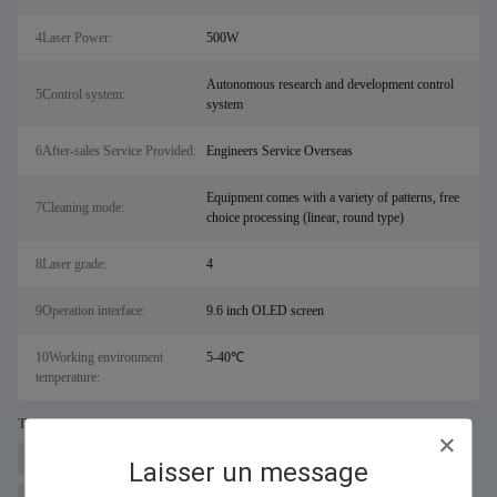
4Laser Power:
500W
Autonomous research and development control
5Control system:
system
6After-sales Service Provided:
Engineers Service Overseas
Equipment comes with a variety of patterns, free
7Cleaning mode:
choice processing (linear, round type)
8Laser grade:
4
9Operation interface:
9.6 inch OLED screen
10Working environment
5-40℃
temperature:
Tags:
machine à découper les métaux au laser pour sal
Découpeur laser à fibre
Laisser un message