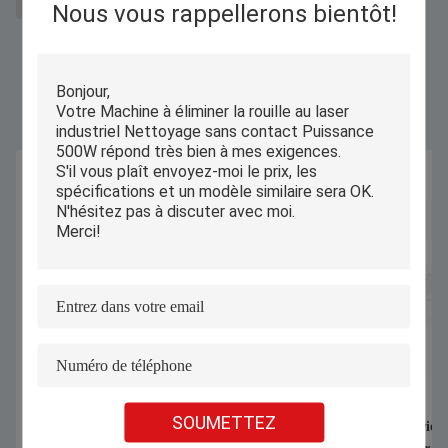
système de nettoyage laser
Nous vous rappellerons bientôt!
Produits Semblables
SOUMETTEZ
1070nm 1000W 1500W Machine de
Coupeuse industriell