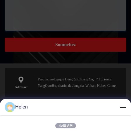
Soumettez
Parc technologique HengRuiChuangZhi, n° 13, route
YangQiaoHu, district de Jiangxia, Wuhan, Hubei, Chine.
Adresse:
Helen
sales@perfectlaser.net
E-mail
4:48 AM