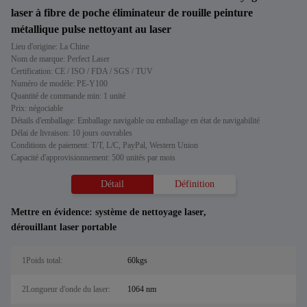
laser à fibre de poche éliminateur de rouille peinture
métallique pulse nettoyant au laser
Lieu d'origine: La Chine
Nom de marque: Perfect Laser
Certification: CE / ISO / FDA / SGS / TUV
Numéro de modèle: PE-Y100
Quantité de commande min: 1 unité
Prix: négociable
Détails d'emballage: Emballage navigable ou emballage en état de navigabilité
Délai de livraison: 10 jours ouvrables
Conditions de paiement: T/T, L/C, PayPal, Western Union
Capacité d'approvisionnement: 500 unités par mois
Détail
Définition
Mettre en évidence:
système de nettoyage laser
,
dérouillant laser portable
1Poids total:
60kgs
2Longueur d'onde du laser:
1064 nm