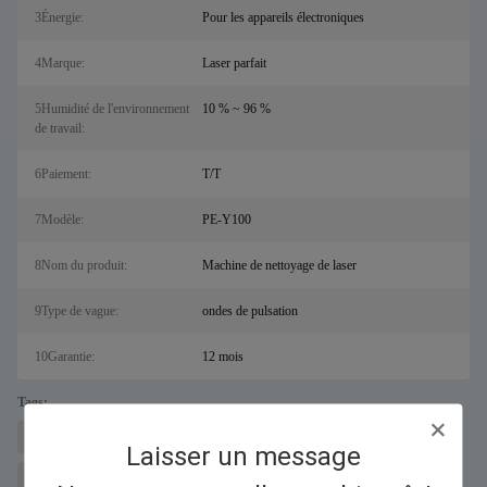
3Énergie:
Pour les appareils électroniques
4Marque:
Laser parfait
5Humidité de l'environnement
10 % ~ 96 %
de travail:
6Paiement:
T/T
7Modèle:
PE-Y100
8Nom du produit:
Machine de nettoyage de laser
9Type de vague:
ondes de pulsation
10Garantie:
12 mois
Tags:
machine à découper les métaux au laser pour sal
Découpeur laser à fibre
Laisser un message
système de nettoyage laser