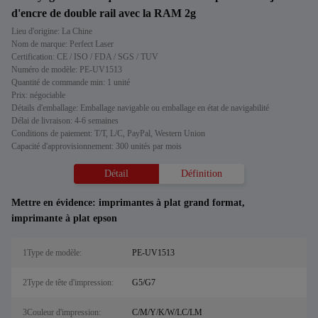
d'encre de double rail avec la RAM 2g
Lieu d'origine: La Chine
Nom de marque: Perfect Laser
Certification: CE / ISO / FDA / SGS / TUV
Numéro de modèle: PE-UV1513
Quantité de commande min: 1 unité
Prix: négociable
Détails d'emballage: Emballage navigable ou emballage en état de navigabilité
Délai de livraison: 4-6 semaines
Conditions de paiement: T/T, L/C, PayPal, Western Union
Capacité d'approvisionnement: 300 unités par mois
Détail
Définition
Mettre en évidence:
imprimantes à plat grand format
,
imprimante à plat epson
1Type de modèle:
PE-UV1513
2Type de tête d'impression:
G5/G7
3Couleur d'impression:
C/M/Y/K/W/LC/LM