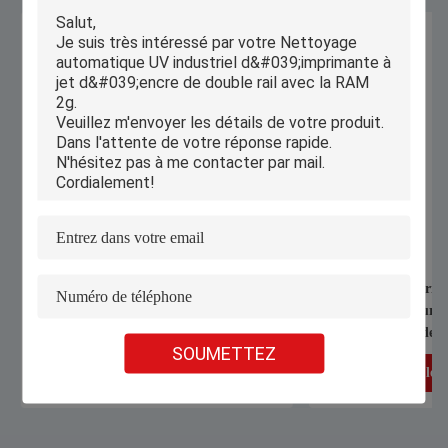
1070nm 1000W 1500W Machine de
Coupeuse industriell
soudage laser portative pour souder la
automatique pour de
feuille galvanisée en alliage
chauds T-shirts de so
SOUMETTEZ
d'aluminium en acier inoxydable
Machine à découper le
Obtenez le meilleur prix
Obtenez le me
textiles