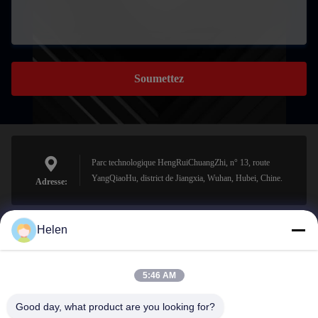
Soumettez
Parc technologique HengRuiChuangZhi, n° 13, route
YangQiaoHu, district de Jiangxia, Wuhan, Hubei, Chine.
Adresse:
Helen
sales@perfectlaser.net
E-mail
5:46 AM
Good day, what product are you looking for?