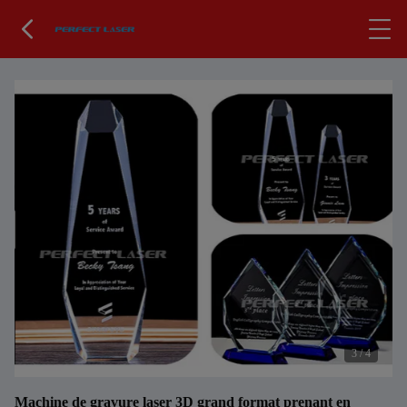
3
/
4
Machine de gravure laser 3D grand format prenant en