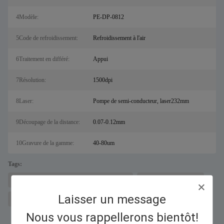
4Modèle:
PE-DP-0812
5Code de refroidissement:
Refroidissement à l'air
6Traitement en différé:
Appui
7Résolution:
1500dpi
8Laser:
Pompe de semi-conducteur, laser232mm
9Découpage de la distance:
0.07-0.12mm
10Gravure de la gamme:
40-80um
Tags:
machine à découper les métaux au laser pour sal
Découpeur laser à fibre
Laisser un message
machine de gravure laser
Nous vous rappellerons bientôt!