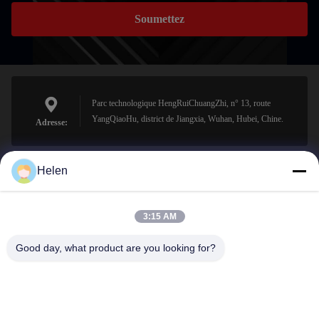
Soumettez
Parc technologique HengRuiChuangZhi, n° 13, route
YangQiaoHu, district de Jiangxia, Wuhan, Hubei, Chine.
Adresse:
Helen
sales@perfectlaser.net
E-mail
3:15 AM
Good day, what product are you looking for?
0086-27-8679-1986
Téléphone