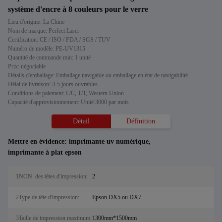
système d'encre à 8 couleurs pour le verre
Lieu d'origine: La Chine
Nom de marque: Perfect Laser
Certification: CE / ISO / FDA / SGS / TUV
Numéro de modèle: PE-UV1315
Quantité de commande min: 1 unité
Prix: négociable
Détails d'emballage: Emballage navigable ou emballage en état de navigabilité
Délai de livraison: 3-5 jours ouvrables
Conditions de paiement: L/C, T/T, Western Union
Capacité d'approvisionnement: Unité 3000 par mois
Détail
Définition
Mettre en évidence:
imprimante uv numérique
,
imprimante à plat epson
1NON. des têtes d'impression:
2
2Type de tête d'impression:
Epson DX5 ou DX7
3Taille de impression maximum:
1300mm*1500mm