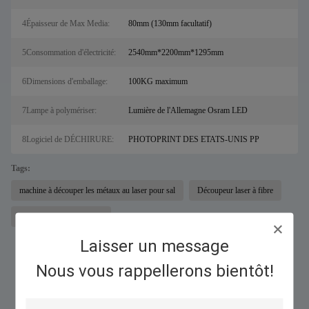
4Épaisseur de Max Media:
80mm (130mm facultatif)
5Consommation d'électricité:
2540mm*2200mm*1295mm
6Dimensions d'emballage:
100KG maximum
7Lampe à polymériser:
Lumière de l'Allemagne Osram LED
8Logiciel de DÉCHIRURE:
PHOTOPRINT DES ETATS-UNIS PP
Tags:
machine à découper les métaux au laser pour sal
Découpeur laser à fibre
imprimante uv numérique
Laisser un message
Nous vous rappellerons bientôt!
Produits Semblables