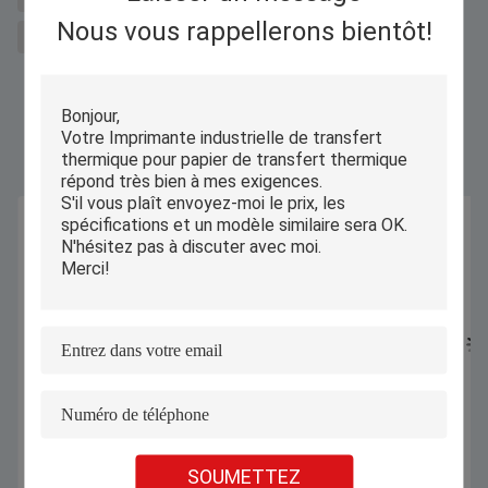
Nous vous rappellerons bientôt!
imprimante à jet d'encre à code-barres
Produits Semblables
SOUMETTEZ