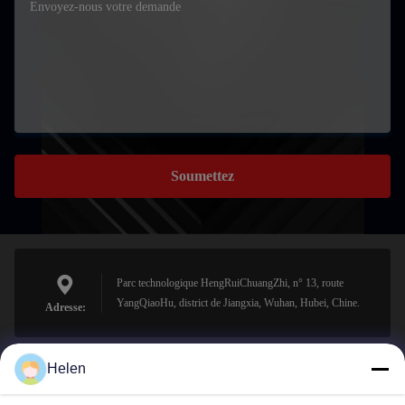
Soumettez
Parc technologique HengRuiChuangZhi, n° 13, route
YangQiaoHu, district de Jiangxia, Wuhan, Hubei, Chine.
Adresse:
Helen
sales@perfectlaser.net