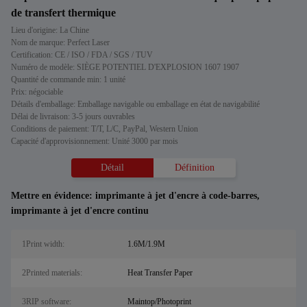
de transfert thermique
Lieu d'origine: La Chine
Nom de marque: Perfect Laser
Certification: CE / ISO / FDA / SGS / TUV
Numéro de modèle: SIÈGE POTENTIEL D'EXPLOSION 1607 1907
Quantité de commande min: 1 unité
Prix: négociable
Détails d'emballage: Emballage navigable ou emballage en état de navigabilité
Délai de livraison: 3-5 jours ouvrables
Conditions de paiement: T/T, L/C, PayPal, Western Union
Capacité d'approvisionnement: Unité 3000 par mois
Détail
Définition
Mettre en évidence:
imprimante à jet d'encre à code-barres
,
imprimante à jet d'encre continu
1Print width:
1.6M/1.9M
2Printed materials:
Heat Transfer Paper
3RIP software:
Maintop/Photoprint