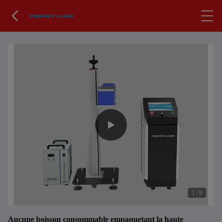
1
/
6
Aucune boisson consommable empaquetant la haute