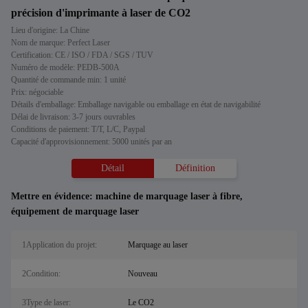
précision d'imprimante à laser de CO2
Lieu d'origine: La Chine
Nom de marque: Perfect Laser
Certification: CE / ISO / FDA / SGS / TUV
Numéro de modèle: PEDB-500A
Quantité de commande min: 1 unité
Prix: négociable
Détails d'emballage: Emballage navigable ou emballage en état de navigabilité
Délai de livraison: 3-7 jours ouvrables
Conditions de paiement: T/T, L/C, Paypal
Capacité d'approvisionnement: 5000 unités par an
Détail
Définition
Mettre en évidence:
machine de marquage laser à fibre
,
équipement de marquage laser
1Application du projet:
Marquage au laser
2Condition:
Nouveau
3Type de laser:
Le CO2