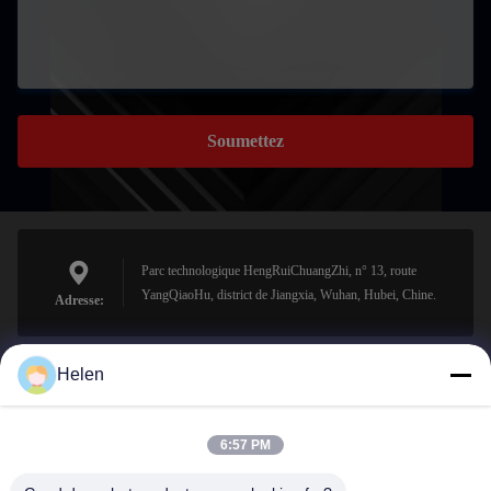
Soumettez
Parc technologique HengRuiChuangZhi, n° 13, route
YangQiaoHu, district de Jiangxia, Wuhan, Hubei, Chine.
Adresse:
Helen
sales@perfectlaser.net
E-mail
6:57 PM