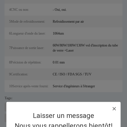
4CNC ou non:
- Oui, oui.
5Mode de refroidissement:
Refroidissement par air
6Longueur d'onde du laser:
1064um
60W/80W/100W/130W vol d'inscription du tube
7Puissance de sortie laser:
de verre +Laser
8Précision de répétition:
0.01 mm
9Certification:
CE / ISO / FDA SGS / TUV
10Service après-vente fourni:
Service d'ingénieurs à l'étranger
Tags:
machine à découper les métaux au laser pour sal
Découpeur laser à fibre
Laisser un message
machine de marquage laser à fibre
Nous vous rappellerons bientôt!