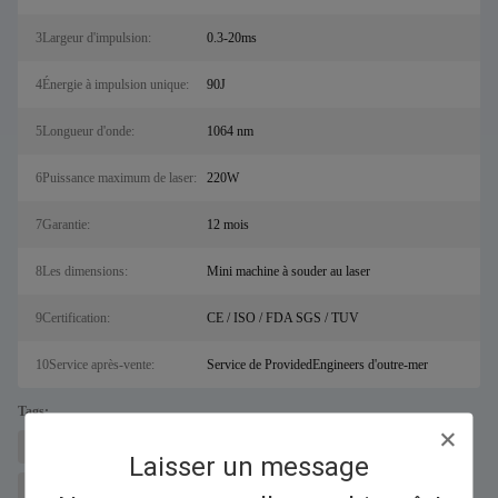
3Largeur d'impulsion:
0.3-20ms
4Énergie à impulsion unique:
90J
5Longueur d'onde:
1064 nm
6Puissance maximum de laser:
220W
7Garantie:
12 mois
8Les dimensions:
Mini machine à souder au laser
9Certification:
CE / ISO / FDA SGS / TUV
10Service après-vente:
Service de ProvidedEngineers d'outre-mer
Tags:
machine à découper les métaux au laser pour sal
Découpeur laser à fibre
Laisser un message
machines de soudage laser