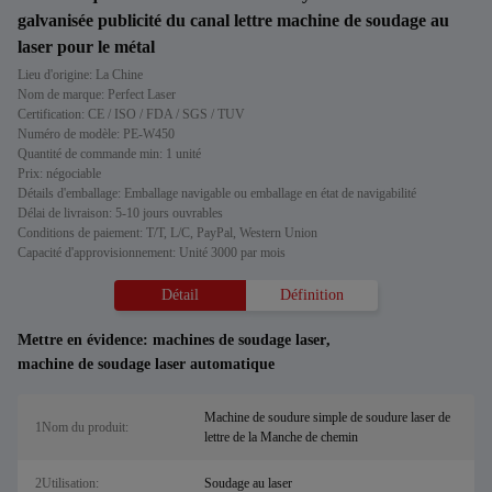
galvanisée publicité du canal lettre machine de soudage au
laser pour le métal
Lieu d'origine: La Chine
Nom de marque: Perfect Laser
Certification: CE / ISO / FDA / SGS / TUV
Numéro de modèle: PE-W450
Quantité de commande min: 1 unité
Prix: négociable
Détails d'emballage: Emballage navigable ou emballage en état de navigabilité
Délai de livraison: 5-10 jours ouvrables
Conditions de paiement: T/T, L/C, PayPal, Western Union
Capacité d'approvisionnement: Unité 3000 par mois
Détail
Définition
Mettre en évidence:
machines de soudage laser
,
machine de soudage laser automatique
Machine de soudure simple de soudure laser de
1Nom du produit:
lettre de la Manche de chemin
2Utilisation:
Soudage au laser