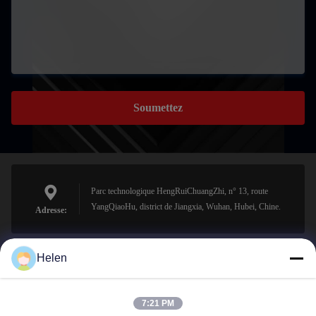
Soumettez
Parc technologique HengRuiChuangZhi, n° 13, route
YangQiaoHu, district de Jiangxia, Wuhan, Hubei, Chine.
Adresse:
Helen
sales@perfectlaser.net
E-mail
7:21 PM