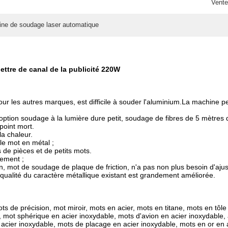
Vente
ine de soudage laser automatique
ttre de canal de la publicité 220W
 pour les autres marques, est difficile à souder l'aluminium.La machine
ption soudage à la lumière dure petit, soudage de fibres de 5 mètres d
point mort.
la chaleur.
 le mot en métal ;
 de pièces et de petits mots.
nement ;
in, mot de soudage de plaque de friction, n'a pas non plus besoin d'ajust
qualité du caractère métallique existant est grandement améliorée.
ts de précision, mot miroir, mots en acier, mots en titane, mots en tôl
, mot sphérique en acier inoxydable, mots d'avion en acier inoxydable
n acier inoxydable, mots de placage en acier inoxydable, mots en or en 