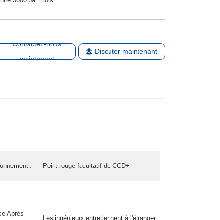
nité 3000 par mois
Contactez-nous
Discuter maintenant
maintenant
ionnement :
Point rouge facultatif de CCD+
ce Après-
Les ingénieurs entretiennent à l'étranger