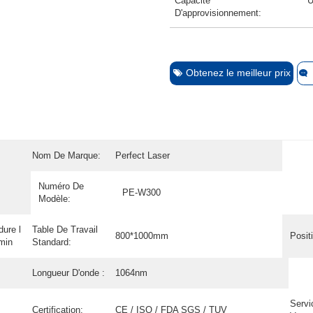
Capacité
U
D'approvisionnement:
Obtenez le meilleur prix
Nom De Marque:
Perfect Laser
Numéro De
PE-W300
Modèle:
ure l
Table De Travail
800*1000mm
Posit
min
Standard:
Longueur D'onde :
1064nm
Servi
Certification:
CE / ISO / FDA SGS / TUV