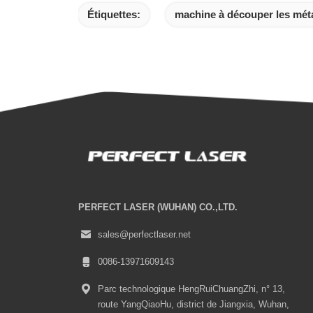
Étiquettes:
machine à découper les méta
PERFECT LASER (WUHAN) CO.,LTD.
sales@perfectlaser.net
0086-13971609143
Parc technologique HengRuiChuangZhi, n° 13,
route YangQiaoHu, district de Jiangxia, Wuhan,