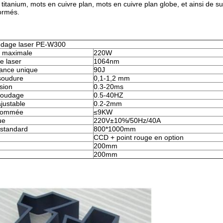
titanium, mots en cuivre plan, mots en cuivre plan globe, et ainsi de sui
ormés.
udage laser PE-W300
r maximale
220W
e laser
1064nm
sance unique
90J
soudure
0,1-1,2 mm
sion
0.3-20ms
soudage
0.5-40HZ
ajustable
0.2-2mm
nsommée
≤9KW
ue
220V±10%/50Hz/40A
 standard
800*1000mm
CCD + point rouge en option
200mm
200mm