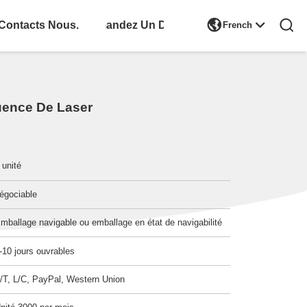

Contacts Nous.
Demandez Un Devis
French
uence De Laser
 unité
égociable
mballage navigable ou emballage en état de navigabilité
-10 jours ouvrables
/T, L/C, PayPal, Western Union