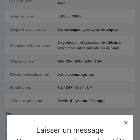
3Type de laser:
laser
4Zone de travail:
1300mm*900mm
5Logiciel de commande:
Lecteur Engraving et logiciel de coupure
Le professionnel épaississent le Tableau de
6Coupure de la plate-forme:
fonctionnement de nid d'abeilles de bande
7Puissance laser:
60w, 80w, 100w, 120w, 150w
8Mode de refroidissement:
Refroidissement par eau
9Certification:
CE / ISO / SGS / TUV
10Service après-vente fourni:
Service d'ingénieurs à l'étranger
Tags:
machine à découper les métaux au laser pour sal
Découpeur laser à fibre
Laisser un message
Machine de découpe au laser à cristaux de CO2