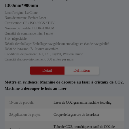
1300mm*900mm
Lieu d'origine: La Chine
Nom de marque: Perfect Laser
Certification: CE / ISO / SGS / TUV
Numéro de modèle: PEDK-13090M
Quantité de commande min: 1 unité
Prix: négociable
Détails d'emballage: Emballage navigable ou emballage en état de navigabilité
Délai de livraison: 7-10 jours ouvrables
Conditions de paiement: T/T, L/C, PayPal, Western Union
Capacité d'approvisionnement: 300 unités par mois
Détail
Définition
Mettre en évidence:
Machine de découpe au laser à cristaux de CO2
,
Machine à découper le bois au laser
1Nom du produit:
Laser de CO2 gravant la machine &cutting
2Application du projet:
Coupe de la gravure de laser/laser
Tube de CO2, hermétique et isolé de CO2 de