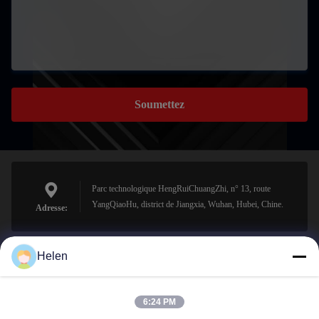
Soumettez
Parc technologique HengRuiChuangZhi, n° 13, route
YangQiaoHu, district de Jiangxia, Wuhan, Hubei, Chine.
Adresse:
Helen
sales@perfectlaser.net
E-mail
6:24 PM