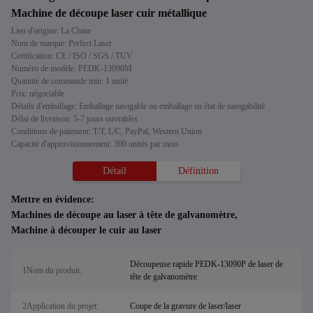
Machine de découpe laser cuir métallique
Lieu d'origine: La Chine
Nom de marque: Perfect Laser
Certification: CE / ISO / SGS / TUV
Numéro de modèle: PEDK-13090M
Quantité de commande min: 1 unité
Prix: négociable
Détails d'emballage: Emballage navigable ou emballage en état de navigabilité
Délai de livraison: 5-7 jours ouvrables
Conditions de paiement: T/T, L/C, PayPal, Western Union
Capacité d'approvisionnement: 300 unités par mois
Détail
Définition
Mettre en évidence:
Machines de découpe au laser à tête de galvanomètre
,
Machine à découper le cuir au laser
Découpeuse rapide PEDK-13090P de laser de
1Nom du produit:
tête de galvanomètre
2Application du projet:
Coupe de la gravure de laser/laser