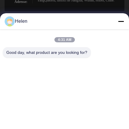
YangQiaoHu, district de Jiangxia, Wuhan, Hubei, Chine.
Adresse:
Helen
sales@perfectlaser.net
E-mail
4:31 AM
Good day, what product are you looking for?
0086-27-8679-1986
Téléphone
Perfect Laser (Wuhan) Co.,Ltd.