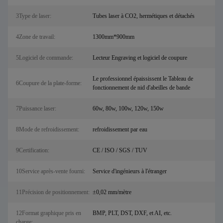
3Type de laser:
Tubes laser à CO2, hermétiques et détachés
4Zone de travail:
1300mm*900mm
5Logiciel de commande:
Lecteur Engraving et logiciel de coupure
Le professionnel épaississent le Tableau de
6Coupure de la plate-forme:
fonctionnement de nid d'abeilles de bande
7Puissance laser:
60w, 80w, 100w, 120w, 150w
8Mode de refroidissement:
refroidissement par eau
9Certification:
CE / ISO / SGS / TUV
10Service après-vente fourni:
Service d'ingénieurs à l'étranger
11Précision de positionnement:
±0,02 mm/mètre
12Format graphique pris en
BMP, PLT, DST, DXF, et AI, etc.
charge: