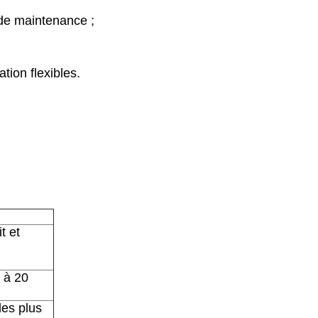
 de maintenance ;
tion flexibles.
t et
 à 20
les plus