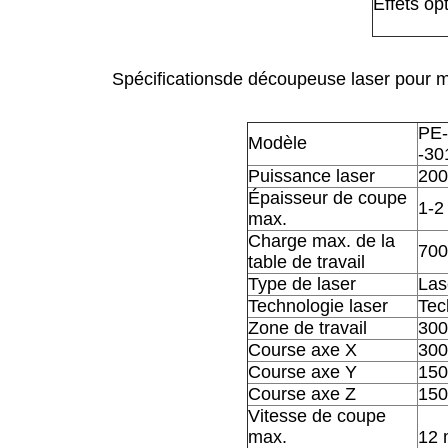
Effets op
Spécifications
de
découpeuse laser pour m
PE
Modèle
-30
Puissance laser
20
Épaisseur de coupe
1-
max.
Charge max. de la
70
table de travail
Type de laser
Las
Technologie laser
Tec
Zone de travail
300
Course axe X
30
Course axe Y
15
Course axe Z
15
Vitesse de coupe
max.
12 