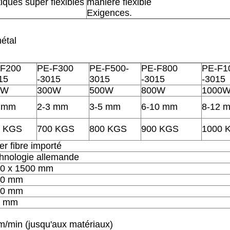
tiques super flexibles
manière flexible
Exigences.
étal
-F200
PE-F300
PE-F500-
PE-F800
PE-F1
15
-3015
3015
-3015
-3015
0W
300W
500W
800W
1000
2 mm
2-3 mm
3-5 mm
6-10 mm
8-12 
0 KGS
700 KGS
800 KGS
900 KGS
1000 
er fibre importé
hnologie allemande
0 x 1500 mm
00 mm
00 mm
0 mm
m/min (jusqu'aux matériaux)