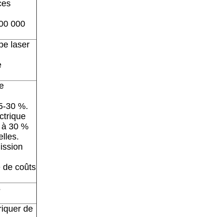
ces
100 000
pe laser
e
e
25-30 %.
ctrique
% à 30 %
lles.
ission
e de coûts
s
riquer de