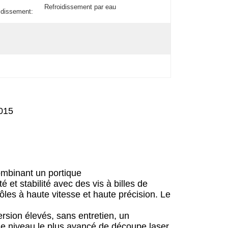
Refroidissement par eau
idissement:
015
ombinant un portique
et stabilité avec des vis à billes de
ôles à haute vitesse et haute précision. Le
ersion élevés, sans entretien, un
t le niveau le plus avancé de découpe laser,