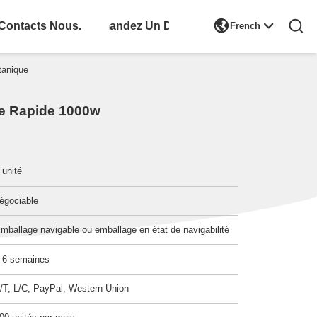

Contacts Nous.
Demandez Un Devis
French
tanique
se Rapide 1000w
 unité
égociable
mballage navigable ou emballage en état de navigabilité
-6 semaines
/T, L/C, PayPal, Western Union