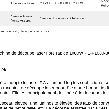
Mode
Puissance Laser:
200/300/500/600/1000/ 2000W
Refro
Service Après-
Service d'ingénieurs à l'étranger
Vente Assuré:
er pour sal , découpe laser à fibre
chine de découpe laser fibre rapide 1000W PE-F1000-3
métal
tal adopte le laser IPG allemand le plus sophistiqué, c
machine de découpe laser pour tôle a une bonne rigidité 
éaire. Elle est principalement destinée à la découpe de t
faisceau élevée, une luminosité élevée, des taux de conv
ût et de petite taille, etc. La découpe assistée par air es