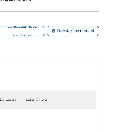
00 unités par mois
Contactez-nous
Discuter maintenant
maintenant
De Laser:
Laser à fibre