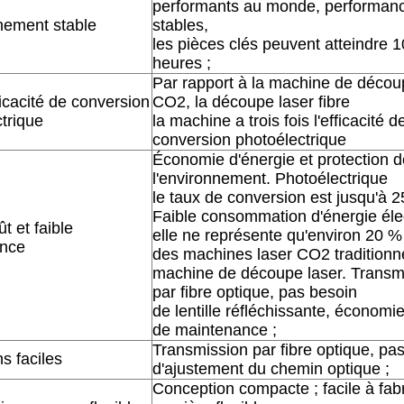
performants au monde, performan
nement stable
stables,
les pièces clés peuvent atteindre 
heures ;
Par rapport à la machine de décou
icacité de conversion
CO2, la découpe laser fibre
trique
la machine a trois fois l'efficacité d
conversion photoélectrique
Économie d'énergie et protection d
l'environnement. Photoélectrique
le taux de conversion est jusqu'à 
Faible consommation d'énergie éle
t et faible
elle ne représente qu'environ 20 
nce
des machines laser CO2 traditionne
machine de découpe laser. Transm
par fibre optique, pas besoin
de lentille réfléchissante, économi
de maintenance ;
Transmission par fibre optique, pa
s faciles
d'ajustement du chemin optique ;
Conception compacte ; facile à fab