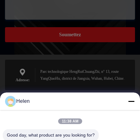
Soumettez
Parc technologique HengRuiChuangZhi, n° 13, route
YangQiaoHu, district de Jiangxia, Wuhan, Hubei, Chine.
Adresse:
Helen
sales@perfectlaser.net
E-mail
11:38 AM
Good day, what product are you looking for?