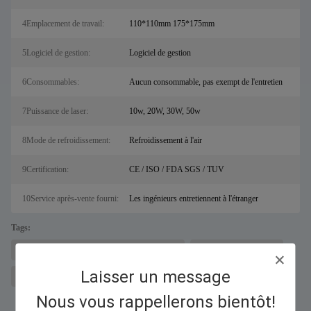
4Emplacement de travail:
110*110mm 175*175mm
5Logiciel de gestion:
Logiciel de gestion
6Consommables:
Aucun consommable, pas exempt de l'entretien
7Puissance de laser:
10w, 20W, 30W, 50w
8Mode de refroidissement:
Refroidissement à l'air
9Certification:
CE / ISO / FDA SGS / TUV
10Service après-vente fourni:
Les ingénieurs entretiennent à l'étranger
Tags:
machine à découper les métaux au laser pour sal
Découpeur laser à fibre
Laisser un message
machine de marquage laser à fibre
Nous vous rappellerons bientôt!