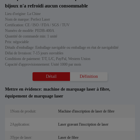
bijoux n'a refroidi aucun consommable
Lieu d'origine: La Chine
Nom de marque: Perfect Laser
Certification: CE / ISO / FDA / SGS / TUV
Numéro de modèle: PEDB-400A
Quantité de commande min: 1 unité
Prix: négociable
Détails d'emballage: Emballage navigable ou emballage en état de navigabilité
Délai de livraison: 7-15 jours ouvrables
Conditions de paiement: T/T, L/C, PayPal, Western Union
Capacité d'approvisionnement: Unité 1000 par mois
Détail
Définition
Mettre en évidence:
machine de marquage laser à fibre
,
équipement de marquage laser
1Nom de produit:
Machine d'inscription de laser de fibre
2Application:
Laser gravant l'inscription de laser
3Type de laser:
Laser de fibre