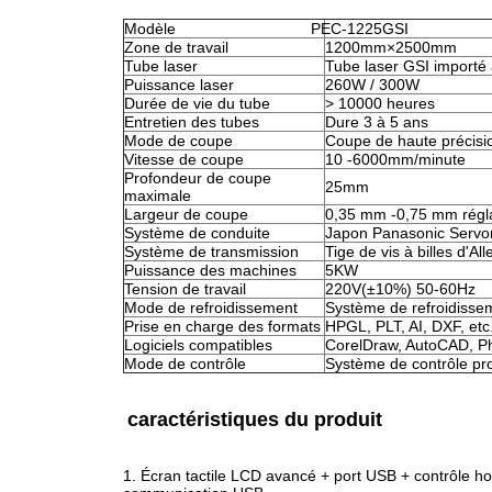
Modèle
PEC-1225GSI
Zone de travail
1200mm×2500mm
Tube laser
Tube laser GSI import
Puissance laser
260W / 300W
Durée de vie du tube
> 10000 heures
Entretien des tubes
Dure 3 à 5 ans
Mode de coupe
Coupe de haute précisio
Vitesse de coupe
10 -6000mm/minute
Profondeur de coupe
25mm
maximale
Largeur de coupe
0,35 mm -0,75 mm régla
Système de conduite
Japon Panasonic Servom
Système de transmission
Tige de vis à billes d'A
Puissance des machines
5KW
Tension de travail
220V(±10%) 50-60Hz
Mode de refroidissement
Système de refroidissem
Prise en charge des formats
HPGL, PLT, AI, DXF, etc
Logiciels compatibles
CorelDraw, AutoCAD, P
Mode de contrôle
Système de contrôle pr
caractéristiques du produit
1. Écran tactile LCD avancé + port USB + contrôle h