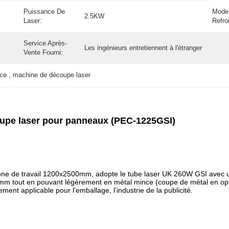
Puissance De
Mode
2.5KW
Laser:
Refro
Service Après-
Les ingénieurs entretiennent à l'étranger
Vente Fourni:
ce , machine de découpe laser
upe laser pour panneaux (PEC-1225GSI)
ne de travail 1200x2500mm, adopte le tube laser UK 260W GSI avec u
m tout en pouvant légèrement en métal mince (coupe de métal en option
ement applicable pour l'emballage, l'industrie de la publicité.