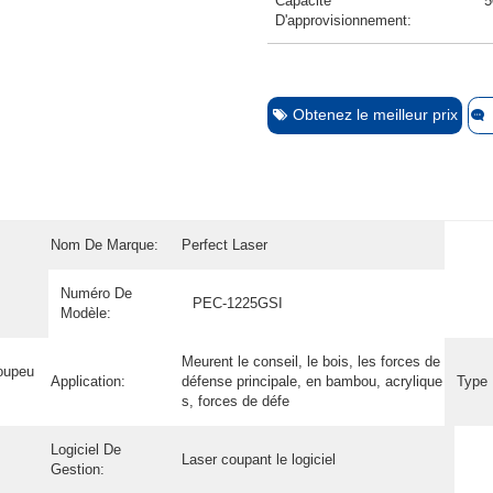
Capacité
5
D'approvisionnement:
Obtenez le meilleur prix
Nom De Marque:
Perfect Laser
Numéro De
PEC-1225GSI
Modèle:
Meurent le conseil, le bois, les forces de
oupeu
Application:
défense principale, en bambou, acrylique
Type 
s, forces de défe
Logiciel De
Laser coupant le logiciel
Gestion: