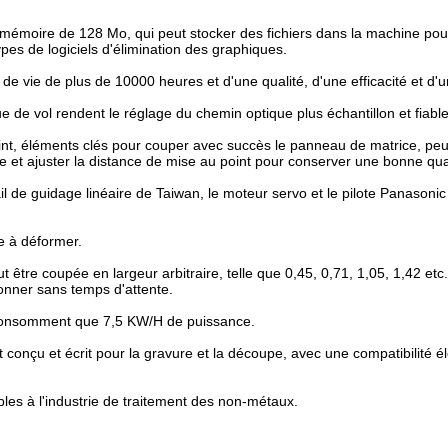
émoire de 128 Mo, qui peut stocker des fichiers dans la machine pour
es de logiciels d'élimination des graphiques.
vie de plus de 10000 heures et d'une qualité, d'une efficacité et d'u
e de vol rendent le réglage du chemin optique plus échantillon et fiable
int, éléments clés pour couper avec succès le panneau de matrice, peut
 et ajuster la distance de mise au point pour conserver une bonne qua
rail de guidage linéaire de Taiwan, le moteur servo et le pilote Panasoni
le à déformer.
re coupée en largeur arbitraire, telle que 0,45, 0,71, 1,05, 1,42 etc
onner sans temps d'attente.
 consomment que 7,5 KW/H de puissance.
 conçu et écrit pour la gravure et la découpe, avec une compatibilité é
bles à l'industrie de traitement des non-métaux.