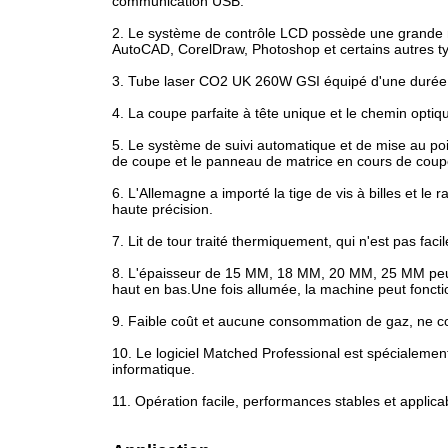
communication USB.
2. Le système de contrôle LCD possède une grande m
AutoCAD, CorelDraw, Photoshop et certains autres typ
3. Tube laser CO2 UK 260W GSI équipé d'une durée de 
4. La coupe parfaite à tête unique et le chemin optiqu
5. Le système de suivi automatique et de mise au po
de coupe et le panneau de matrice en cours de coupe
6. L'Allemagne a importé la tige de vis à billes et le 
haute précision.
7. Lit de tour traité thermiquement, qui n'est pas faci
8. L'épaisseur de 15 MM, 18 MM, 20 MM, 25 MM peut êt
haut en bas.Une fois allumée, la machine peut foncti
9. Faible coût et aucune consommation de gaz, ne
10. Le logiciel Matched Professional est spécialement
informatique.
11. Opération facile, performances stables et applica