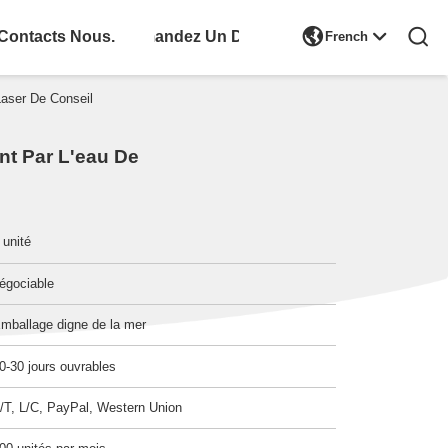

Contacts Nous.
Demandez Un Devis
French
Laser De Conseil
nt Par L'eau De
 unité
égociable
mballage digne de la mer
0-30 jours ouvrables
/T, L/C, PayPal, Western Union