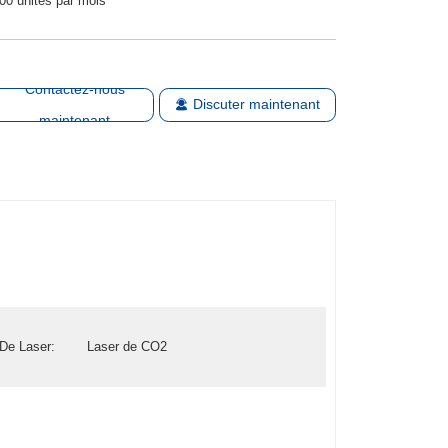
00 unités par mois
Contactez-nous
Discuter maintenant
maintenant
De Laser:
Laser de CO2