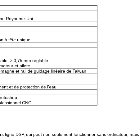
é au Royaume-Uni
n à tête unique
ble, > 0,75 mm réglable
oteur et pilote
llemagne et rail de guidage linéaire de Taiwan
ent et de protection de l'eau
.
hotoshop
ofessionnel CNC
ors ligne DSP, qui peut non seulement fonctionner sans ordinateur, ma