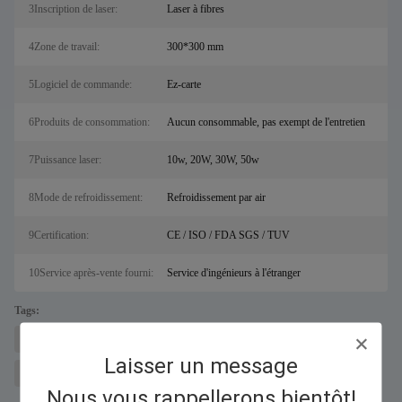
3Inscription de laser:
Laser à fibres
4Zone de travail:
300*300 mm
5Logiciel de commande:
Ez-carte
6Produits de consommation:
Aucun consommable, pas exempt de l'entretien
7Puissance laser:
10w, 20W, 30W, 50w
8Mode de refroidissement:
Refroidissement par air
9Certification:
CE / ISO / FDA SGS / TUV
10Service après-vente fourni:
Service d'ingénieurs à l'étranger
Tags:
machine à découper les métaux au laser pour sal
Découpeur laser à fibre
Laisser un message
équipement de gravure laser
Nous vous rappellerons bientôt!