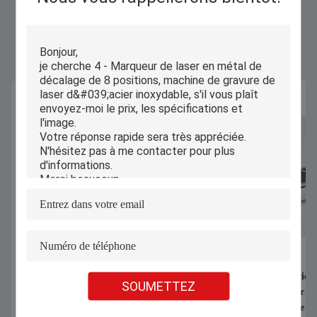
Produits Semblables
1070nm 1000W 1500W Machine de
Coupeuse industriell
SOUMETTEZ
soudage laser portative pour souder la
automatique pour de
feuille galvanisée en alliage
chauds T-shirts de so