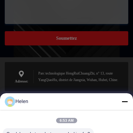
Soumettez
Parc technologique HengRuiChuangZhi, n° 13, route
YangQiaoHu, district de Jiangxia, Wuhan, Hubei, Chine.
Adresse:
Helen
sales@perfectlaser.net
E-mail
6:53 AM