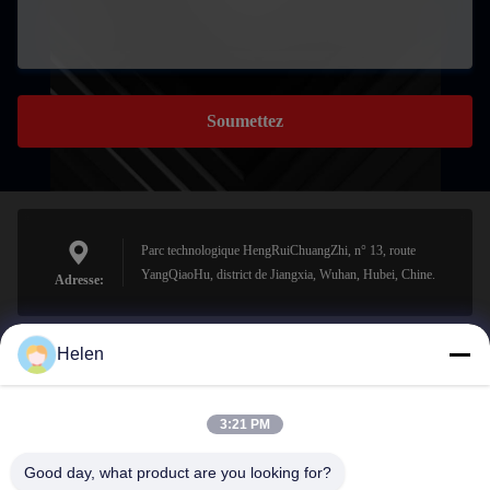
Soumettez
Parc technologique HengRuiChuangZhi, n° 13, route
YangQiaoHu, district de Jiangxia, Wuhan, Hubei, Chine.
Adresse:
Helen
sales@perfectlaser.net
E-mail
3:21 PM
Good day, what product are you looking for?