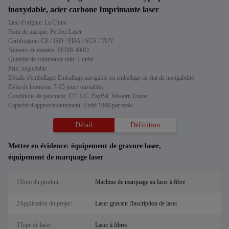
inoxydable, acier carbone Imprimante laser
Lieu d'origine: La Chine
Nom de marque: Perfect Laser
Certification: CE / ISO / FDA / SGS / TUV
Numéro de modèle: PEDB-400D
Quantité de commande min: 1 unité
Prix: négociable
Détails d'emballage: Emballage navigable ou emballage en état de navigabilité
Délai de livraison: 7-15 jours ouvrables
Conditions de paiement: T/T, L/C, PayPal, Western Union
Capacité d'approvisionnement: Unité 1000 par mois
Détail
Définition
Mettre en évidence:
équipement de gravure laser
,
équipement de marquage laser
1Nom du produit:
Machine de marquage au laser à fibre
2Application du projet:
Laser gravant l'inscription de laser
3Type de laser:
Laser à fibres