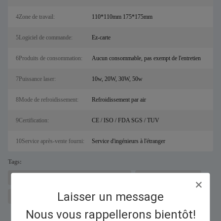
4Zone de travail:
110*110mm 175*175mm
5Logiciel de commande:
Ez-carte
6Produits de consommation:
Aucun consommable, pas exempt de l'entretien
7Puissance laser:
10w, 20W, 30W, 50w
8Mode de refroidissement:
Refroidissement par air
9Certification:
CE / ISO / FDA SGS / TUV
10Service après-vente fourni:
Service d'ingénieurs à l'étranger
Tags:
machine à découper les métaux au laser pour sal
Découpeur laser à fibre
Laisser un message
équipement de gravure laser
Nous vous rappellerons bientôt!