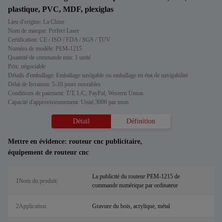
plastique, PVC, MDF, plexiglas
Lieu d'origine: La Chine
Nom de marque: Perfect Laser
Certification: CE / ISO / FDA / SGS / TUV
Numéro de modèle: PEM-1215
Quantité de commande min: 1 unité
Prix: négociable
Détails d'emballage: Emballage navigable ou emballage en état de navigabilité
Délai de livraison: 5-10 jours ouvrables
Conditions de paiement: T/T, L/C, PayPal, Western Union
Capacité d'approvisionnement: Unité 3000 par mois
Détail
Définition
Mettre en évidence:
routeur cnc publicitaire
,
équipement de routeur cnc
La publicité du routeur PEM-1215 de
1Nom du produit:
commande numérique par ordinateur
2Application:
Gravure du bois, acrylique, métal