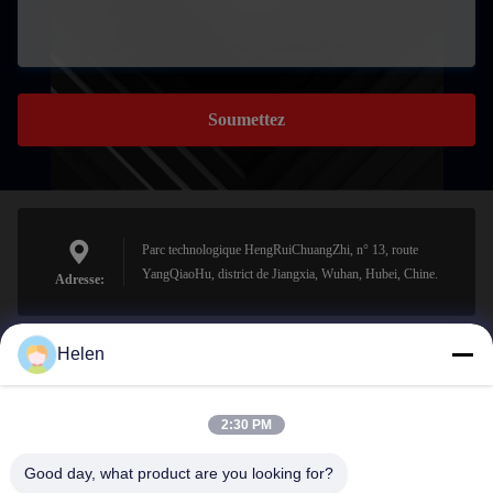
Soumettez
Parc technologique HengRuiChuangZhi, n° 13, route
YangQiaoHu, district de Jiangxia, Wuhan, Hubei, Chine.
Adresse:
Helen
sales@perfectlaser.net
E-mail
2:30 PM
Good day, what product are you looking for?