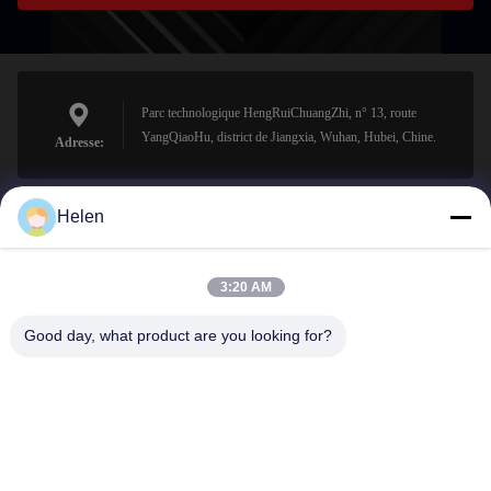
Parc technologique HengRuiChuangZhi, n° 13, route
YangQiaoHu, district de Jiangxia, Wuhan, Hubei, Chine.
Adresse:
Helen
sales@perfectlaser.net
E-mail
3:20 AM
Good day, what product are you looking for?
0086-27-8679-1986
Téléphone