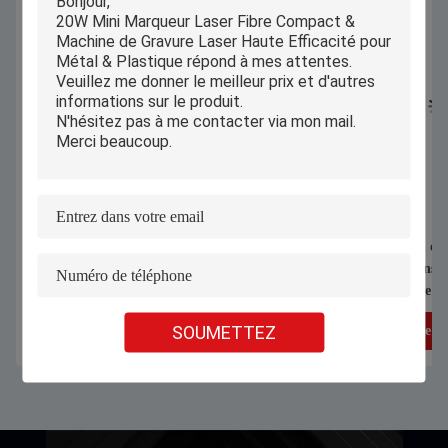
machine portative d'inscription de
Petit PEDB-400C du
20W Mini Folding Fiber Laser
d'équipement d'inscr
Engraver
d'acier inoxydable
SOUMETTEZ
Obtenez le meilleur prix
Obtenez le me