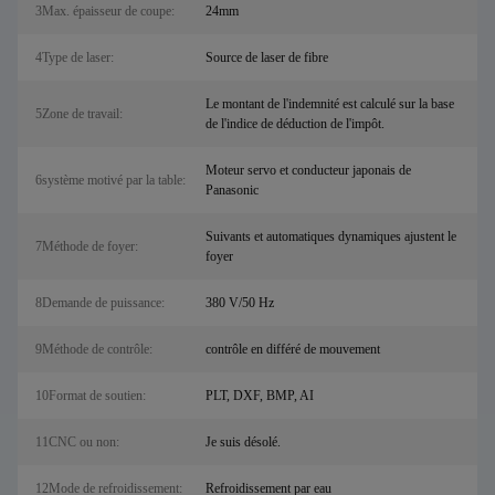
3Max. épaisseur de coupe:
24mm
4Type de laser:
Source de laser de fibre
Le montant de l'indemnité est calculé sur la base
5Zone de travail:
de l'indice de déduction de l'impôt.
Moteur servo et conducteur japonais de
6système motivé par la table:
Panasonic
Suivants et automatiques dynamiques ajustent le
7Méthode de foyer:
foyer
8Demande de puissance:
380 V/50 Hz
9Méthode de contrôle:
contrôle en différé de mouvement
10Format de soutien:
PLT, DXF, BMP, AI
11CNC ou non:
Je suis désolé.
12Mode de refroidissement:
Refroidissement par eau