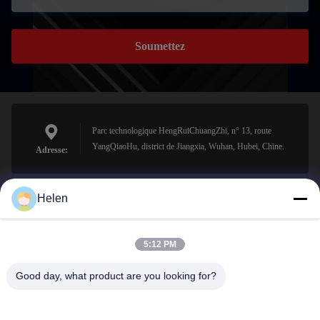
Soumettez
Parc technologique HengRuiChuangZhi, n° 13, route
YangQiaoHu, district de Jiangxia, Wuhan, Hubei, Chine.
Adresse:
Helen
sales@perfectlaser.net
E-mail
5:12 PM
Good day, what product are you looking for?
0086-27-8679-1986
Téléphone