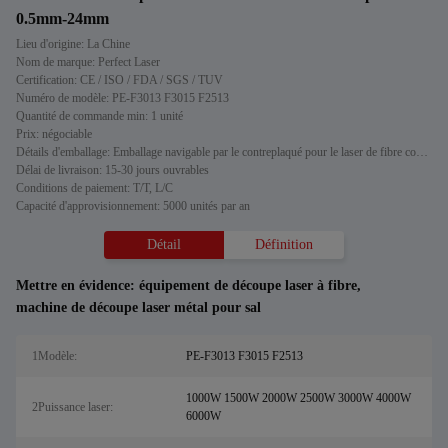
0.5mm-24mm
Lieu d'origine: La Chine
Nom de marque: Perfect Laser
Certification: CE / ISO / FDA / SGS / TUV
Numéro de modèle: PE-F3013 F3015 F2513
Quantité de commande min: 1 unité
Prix: négociable
Détails d'emballage: Emballage navigable par le contreplaqué pour le laser de fibre coupant des systèmes
Délai de livraison: 15-30 jours ouvrables
Conditions de paiement: T/T, L/C
Capacité d'approvisionnement: 5000 unités par an
Détail
Définition
Mettre en évidence:
équipement de découpe laser à fibre
,
machine de découpe laser métal pour sal
1Modèle:
PE-F3013 F3015 F2513
1000W 1500W 2000W 2500W 3000W 4000W
2Puissance laser:
6000W