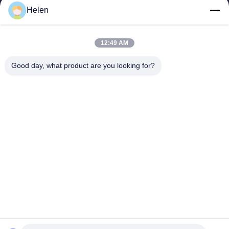
Helen
sales@perfectlaser.net
E-mail
12:49 AM
Good day, what product are you looking for?
0086-27-8679-1986
Téléphone
Perfect Laser (Wuhan) Co.,Ltd.