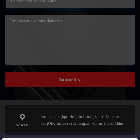
Soumettez
Parc technologique HengRuiChuangZhi, n° 13, route
YangQiaoHu, district de Jiangxia, Wuhan, Hubei, Chine.
Adresse: